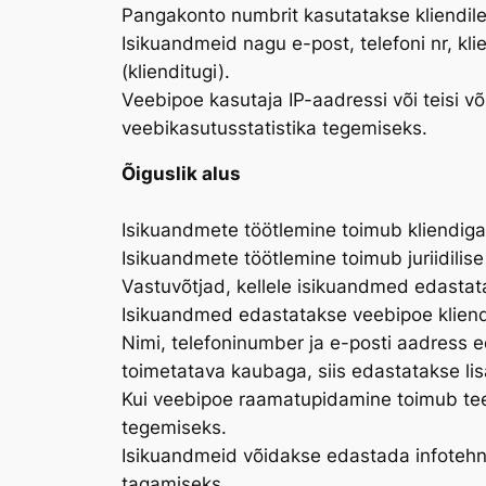
Pangakonto numbrit kasutatakse kliendil
Isikuandmeid nagu e-post, telefoni nr, k
(klienditugi).
Veebipoe kasutaja IP-aadressi või teisi 
veebikasutusstatistika tegemiseks.
Õiguslik alus
Isikuandmete töötlemine toimub kliendiga 
Isikuandmete töötlemine toimub juriidilis
Vastuvõtjad, kellele isikuandmed edastat
Isikuandmed edastatakse veebipoe kliendi
Nimi, telefoninumber ja e-posti aadress e
toimetatava kaubaga, siis edastatakse li
Kui veebipoe raamatupidamine toimub tee
tegemiseks.
Isikuandmeid võidakse edastada infotehno
tagamiseks.