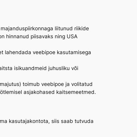
 majanduspiirkonnaga liitunud riikide
jon hinnanud piisavaks ning USA
 et lahendada veebipoe kasutamisega
aitsta isikuandmeid juhusliku või
majutus) toimub veebipoe ja volitatud
 töötlemisel asjakohased kaitsemeetmed.
lma kasutajakontota, siis saab tutvuda