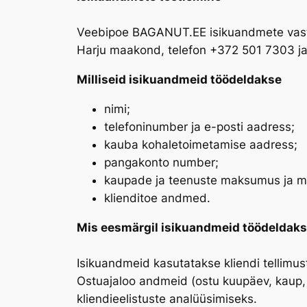
Veebipoe BAGANUT.EE isikuandmete vastut
Harju maakond, telefon +372 501 7303 ja
Milliseid isikuandmeid töödeldakse
nimi;
telefoninumber ja e-posti aadress;
kauba kohaletoimetamise aadress;
pangakonto number;
kaupade ja teenuste maksumus ja m
klienditoe andmed.
Mis eesmärgil isikuandmeid töödeldak
Isikuandmeid kasutatakse kliendi tellimu
Ostuajaloo andmeid (ostu kuupäev, kaup,
kliendieelistuste analüüsimiseks.