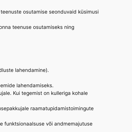
ja teenuste osutamise seonduvaid küsimusi
skonna teenuse osutamiseks ning
idluste lahendamine).
leemide lahendamiseks.
jale. Kui tegemist on kulleriga kohale
usepakkujale raamatupidamistoimingute
poe funktsionaalsuse või andmemajutuse