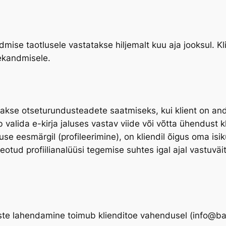
dmise taotlusele vastatakse hiljemalt kuu aja jooksul. K
ekandmisele.
atakse otseturundusteadete saatmiseks, kui klient on and
b valida e-kirja jaluses vastav viide või võtta ühendust k
e eesmärgil (profileerimine), on kliendil õigus oma isi
tud profiilianalüüsi tegemise suhtes igal ajal vastuväit
ste lahendamine toimub klienditoe vahendusel (info@bag