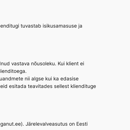
lienditugi tuvastab isikusamasuse ja
nud vastava nõusoleku. Kui klient ei
lienditoega.
kuandmete nii algse kui ka edasise
eid esitada teavitades sellest kliendituge
anut.ee). Järelevalveasutus on Eesti