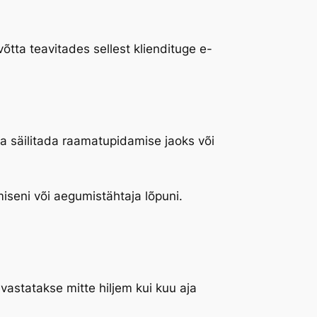
võtta teavitades sellest kliendituge e-
ja säilitada raamatupidamise jaoks või
iseni või aegumistähtaja lõpuni.
vastatakse mitte hiljem kui kuu aja