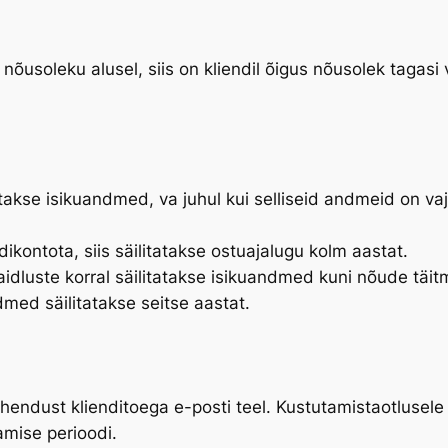
nõusoleku alusel, siis on kliendil õigus nõusolek tagasi 
akse isikuandmed, va juhul kui selliseid andmeid on va
dikontota, siis säilitatakse ostuajalugu kolm aastat.
idluste korral säilitatakse isikuandmed kuni nõude täitm
med säilitatakse seitse aastat.
endust klienditoega e-posti teel. Kustutamistaotlusele 
mise perioodi.