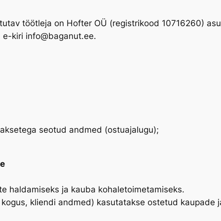
av töötleja on Hofter OÜ (registrikood 10716260) asu
 e-kiri info@baganut.ee.
aksetega seotud andmed (ostuajalugu);
se
ste haldamiseks ja kauba kohaletoimetamiseks.
 kogus, kliendi andmed) kasutatakse ostetud kaupade j