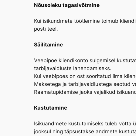
Nõusoleku tagasivõtmine
Kui isikundmete töötlemine toimub kliendi 
posti teel.
Säilitamine
Veebipoe kliendikonto sulgemisel kustutat
tarbijavaidluste lahendamiseks.
Kui veebipoes on ost sooritatud ilma klien
Maksetega ja tarbijavaidlustega seotud va
Raamatupidamise jaoks vajalikud isikuand
Kustutamine
Isikuandmete kustutamiseks tuleb võtta üh
jooksul ning täpsustakse andmete kustuta