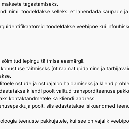
e maksete tagastamiseks.
liendi nimi, töödeldakse selleks, et lahendada kaupade 
võrguidentifikaatoreid töödeldakse veebipoe kui infoühi
sõlmitud lepingu täitmise eesmärgil.
e kohustuse täitmiseks (nt raamatupidamine ja tarbijava
akse.
toele ostude ja ostuajaloo haldamiseks ja kliendiprob
dastatakse kliendi poolt valitud transporditeenuse pakku
saks kontaktandmetele ka kliendi aadress.
nusepakkuja poolt, siis edastatakse isikuandmed teen
loogia teenuste pakkujatele, kui see on vajalik veebi