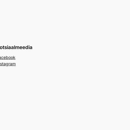
otsiaalmeedia
acebook
nstagram