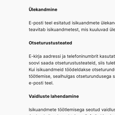
Ülekandmine
E-posti teel esitatud isikuandmete ülekan
teavitab isikuandmetest, mis kuuluvad ül
Otseturustusteated
E-kirja aadressi ja telefoninumbrit kasut
soovi saada otseturustusteateid, siis tule
Kui isikuandmeid töödeldakse otseturundus
töötlemise, sealhulgas otseturundusega seo
e-posti teel.
Vaidluste lahendamine
Isikuandmete töötlemisega seotud vaidlu