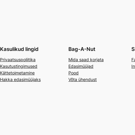
Kasulikud lingid
Bag-A-Nut
S
Privaatsuspoliitika
Mida saad korjata
F
Kasutustingimused
Edasimüüjad
I
Kättetoimetamine
Pood
Hakka edasimüüjaks
Võta ühendust