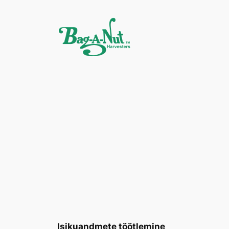
Liigu
sisu
juurde
Isikuandmete töötlemine