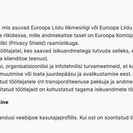
 mis asuvad Euroopa Liidu liikmesriigi või Euroopa Liidu
a riikidesse, mille andmekaitse taset on Euroopa Komis
ilbi (Privacy Shield) raamistikuga.
öötajatel, kes saavad isikuandmetega tutvuda selleks,
a klienditoe teenust.
 organisatsioonilisi ja infotehnilisi turvameetmeid, et k
muutmise või loata juurdepääsu ja avalikustamise eest.
ud töötlejatele (nt transporditeenuse pakkuja ja andme
Volitatud töötlejaid on kohustatud tagama isikuandmete
ine
dusi veebipoe kasutajaprofiilis. Kui ost on sooritatud i