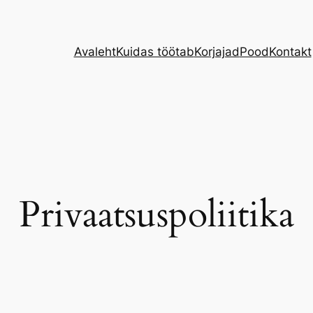
Avaleht
Kuidas töötab
Korjajad
Pood
Kontakt
Privaatsuspoliitika