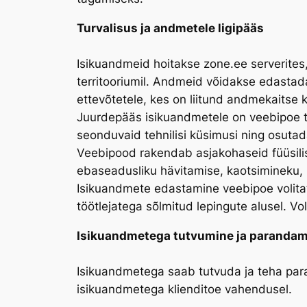
Turvalisus ja andmetele ligipääs
Isikuandmeid hoitakse zone.ee serverites,
territooriumil. Andmeid võidakse edastad
ettevõtetele, kes on liitund andmekaitse k
Juurdepääs isikuandmetele on veebipoe t
seonduvaid tehnilisi küsimusi ning osutad
Veebipood rakendab asjakohaseid füüsilisi,
ebaseadusliku hävitamise, kaotsimineku, 
Isikuandmete edastamine veebipoe volitat
töötlejatega sõlmitud lepingute alusel. 
Isikuandmetega tutvumine ja parandam
Isikuandmetega saab tutvuda ja teha paran
isikuandmetega klienditoe vahendusel.