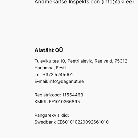
Andmekaitse Inspektsioon (info@aki.ee).
Aiatäht OÜ
Tuleviku tee 10, Peetri alevik, Rae vald, 75312
Harjumaa, Eesti.
Tel: +372 5245001
E-mail: info@baganut.ee
Registrikood: 11554463
KMKR: EE1010266895
Pangarekvisiidid:
Swedbank EE601010220092661010